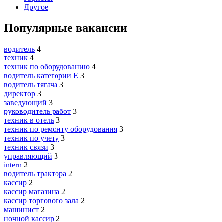
Другое
Популярные вакансии
водитель
4
техник
4
техник по оборудованию
4
водитель категории E
3
водитель тягача
3
директор
3
заведующий
3
руководитель работ
3
техник в отель
3
техник по ремонту оборудования
3
техник по учету
3
техник связи
3
управляющий
3
intern
2
водитель трактора
2
кассир
2
кассир магазина
2
кассир торгового зала
2
машинист
2
ночной кассир
2