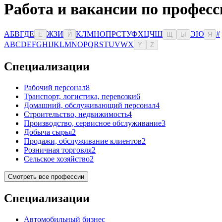
Работа и вакансии по професс
А
Б
В
Г
Д
Е
Ж
З
И
К
Л
М
Н
О
П
Р
С
Т
У
Ф
Х
Ц
Ч
Ш
Э
Ю
#
Ё
Й
Щ
Ы
Я
A
B
C
D
E
F
G
H
I
J
K
L
M
N
O
P
Q
R
S
T
U
V
W
X
Y
Z
Специализации
Рабочий персонал
8
Транспорт, логистика, перевозки
6
Домашний, обслуживающий персонал
4
Строительство, недвижимость
4
Производство, сервисное обслуживание
3
Добыча сырья
2
Продажи, обслуживание клиентов
2
Розничная торговля
2
Сельское хозяйство
2
Смотреть все профессии
Специализации
Автомобильный бизнес