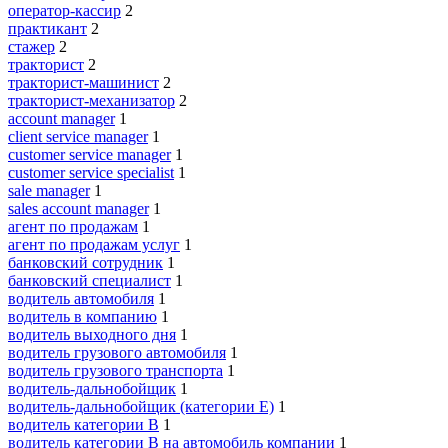
оператор-кассир
2
практикант
2
стажер
2
тракторист
2
тракторист-машинист
2
тракторист-механизатор
2
account manager
1
client service manager
1
customer service manager
1
customer service specialist
1
sale manager
1
sales account manager
1
агент по продажам
1
агент по продажам услуг
1
банковский сотрудник
1
банковский специалист
1
водитель автомобиля
1
водитель в компанию
1
водитель выходного дня
1
водитель грузового автомобиля
1
водитель грузового транспорта
1
водитель-дальнобойщик
1
водитель-дальнобойщик (категории Е)
1
водитель категории B
1
водитель категории B на автомобиль компании
1