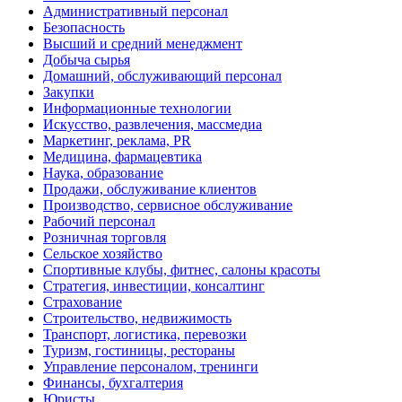
Административный персонал
Безопасность
Высший и средний менеджмент
Добыча сырья
Домашний, обслуживающий персонал
Закупки
Информационные технологии
Искусство, развлечения, массмедиа
Маркетинг, реклама, PR
Медицина, фармацевтика
Наука, образование
Продажи, обслуживание клиентов
Производство, сервисное обслуживание
Рабочий персонал
Розничная торговля
Сельское хозяйство
Спортивные клубы, фитнес, салоны красоты
Стратегия, инвестиции, консалтинг
Страхование
Строительство, недвижимость
Транспорт, логистика, перевозки
Туризм, гостиницы, рестораны
Управление персоналом, тренинги
Финансы, бухгалтерия
Юристы