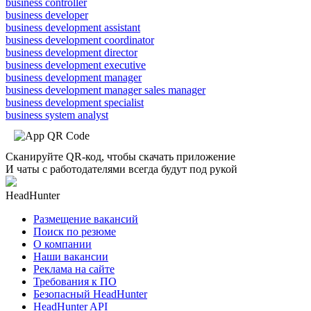
business controller
business developer
business development assistant
business development coordinator
business development director
business development executive
business development manager
business development manager sales manager
business development specialist
business system analyst
Сканируйте QR-код, чтобы скачать приложение
И чаты с работодателями всегда будут под рукой
HeadHunter
Размещение вакансий
Поиск по резюме
О компании
Наши вакансии
Реклама на сайте
Требования к ПО
Безопасный HeadHunter
HeadHunter API