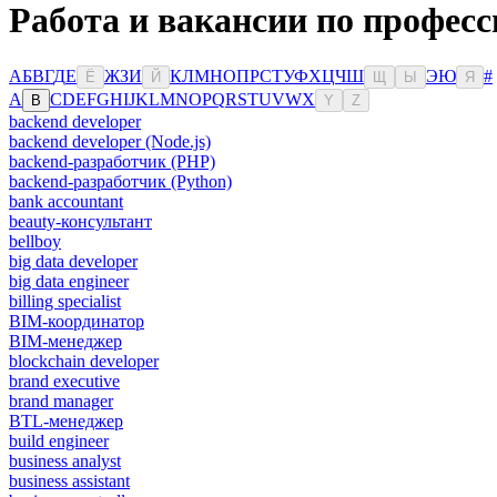
Работа и вакансии по професс
А
Б
В
Г
Д
Е
Ж
З
И
К
Л
М
Н
О
П
Р
С
Т
У
Ф
Х
Ц
Ч
Ш
Э
Ю
#
Ё
Й
Щ
Ы
Я
A
C
D
E
F
G
H
I
J
K
L
M
N
O
P
Q
R
S
T
U
V
W
X
B
Y
Z
backend developer
backend developer (Node.js)
backend-разработчик (PHP)
backend-разработчик (Python)
bank accountant
beauty-консультант
bellboy
big data developer
big data engineer
billing specialist
BIM-координатор
BIM-менеджер
blockchain developer
brand executive
brand manager
BTL-менеджер
build engineer
business analyst
business assistant