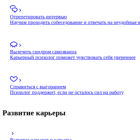
Отрепетировать интервью
Научим проходить собеседование и отвечать на неудобные
Вылечить синдром самозванца
Карьерный психолог поможет чувствовать себя увереннее
Справиться с выгоранием
Психолог поддержит, если не осталось сил на работу
Развитие карьеры
Развитие навыков и карьеры