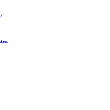
ре
 больше