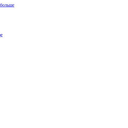
 больше
ре