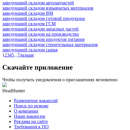
заведующий складом автозапчастей
заведующий складом взрывчатых материалов
заведующий складом ВМ
заведующий складом готовой продукции
заведующий складом ГСМ
заведующий складом запасных частей
заведующий складом на производство
заведующий складом продуктов питания
заведующий складом строительных материалов
заведующий складом сырья
1
2
3
4
5
...
7
дальше
Скачайте приложение
Чтобы получать уведомления о приглашениях мгновенно
HeadHunter
Размещение вакансий
Поиск по резюме
О компании
Наши вакансии
Реклама на сайте
Требования к ПО