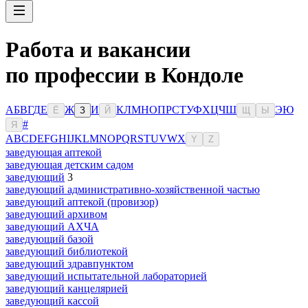
Работа и вакансии
по профессии в Кондоле
А
Б
В
Г
Д
Е
Ж
И
К
Л
М
Н
О
П
Р
С
Т
У
Ф
Х
Ц
Ч
Ш
Э
Ю
Ё
З
Й
Щ
Ы
#
Я
A
B
C
D
E
F
G
H
I
J
K
L
M
N
O
P
Q
R
S
T
U
V
W
X
Y
Z
заведующая аптекой
заведующая детским садом
заведующий
3
заведующий административно-хозяйственной частью
заведующий аптекой (провизор)
заведующий архивом
заведующий АХЧА
заведующий базой
заведующий библиотекой
заведующий здравпунктом
заведующий испытательной лабораторией
заведующий канцелярией
заведующий кассой