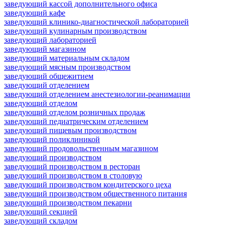
заведующий кассой дополнительного офиса
заведующий кафе
заведующий клинико-диагностической лабораторией
заведующий кулинарным производством
заведующий лабораторией
заведующий магазином
заведующий материальным складом
заведующий мясным производством
заведующий общежитием
заведующий отделением
заведующий отделением анестезиологии-реанимации
заведующий отделом
заведующий отделом розничных продаж
заведующий педиатрическим отделением
заведующий пищевым производством
заведующий поликлиникой
заведующий продовольственным магазином
заведующий производством
заведующий производством в ресторан
заведующий производством в столовую
заведующий производством кондитерского цеха
заведующий производством общественного питания
заведующий производством пекарни
заведующий секцией
заведующий складом