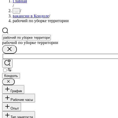
Главная
/
/
...
вакансии в Кондоле
/
рабочий по уборке территории
рабочий по уборке территории
Кондоль
График
Рабочие часы
Опыт
Тип занятости