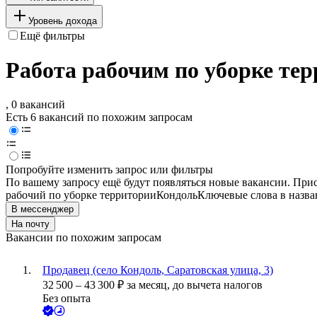
Уровень дохода
Ещё фильтры
Работа рабочим по уборке те
, 0 вакансий
Есть 6 вакансий по похожим запросам
Попробуйте изменить запрос или фильтры
По вашему запросу ещё будут появляться новые вакансии. При
рабочий по уборке территории
Кондоль
Ключевые слова в назва
В мессенджер
На почту
Вакансии по похожим запросам
Продавец (село Кондоль, Саратовская улица, 3)
32 500
–
43 300
₽
за месяц,
до вычета налогов
Без опыта