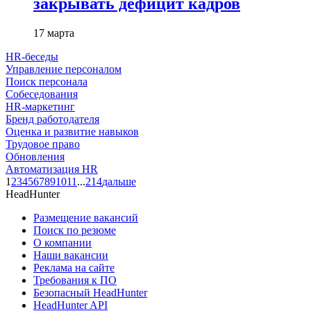
закрывать дефицит кадров
17 марта
HR-беседы
Управление персоналом
Поиск персонала
Собеседования
HR-маркетинг
Бренд работодателя
Оценка и развитие навыков
Трудовое право
Обновления
Автоматизация HR
1
2
3
4
5
6
7
8
9
10
11
...
214
дальше
HeadHunter
Размещение вакансий
Поиск по резюме
О компании
Наши вакансии
Реклама на сайте
Требования к ПО
Безопасный HeadHunter
HeadHunter API