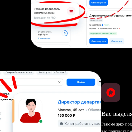
Вас выделя
Резюме ярко под
вас пригласят р