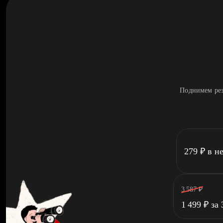
Поднимем рез
279
₽
в н
3 587
₽
1 499
₽
за 