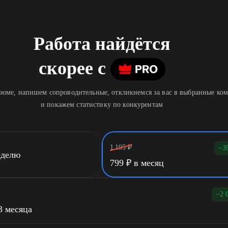
Работа найдётся
скорее
c
юме, напишем сопроводительные, откликнемся за вас в выбранные ко
и покажем статистику по конкурентам
1 195
₽
−3
еделю
799
₽
в месяц
−2 
3 месяца