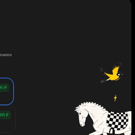
мпании
96
₽
088
₽