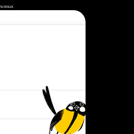
ткликах